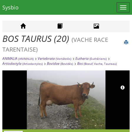
Sysbio
Affi
le
men
BOS TAURUS (20)
(VACHE RACE
TARENTAISE)
ANIMALIA
Vertebrata
Eutheria
(ANIMALIA)
(Vertébrés)
(Euthériens)
Artiodactyla
Bovidae
Bos
(Artiodactyles)
(Bovidés)
(Boeuf, Vache, Taureau)