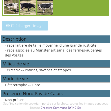
Télécharger l'image
Description
- race laitière de taille moyenne, d'une grande rusticité
- race associée au Munster artisanal des fermes-auberges
des Vosges
Milieu de vie
Terrestre -- Prairies, savanes et steppes
Mode de vie
Hétérotrophe -- Libre
Présence Nord Pas-de-Calais
Non présent
Sauf indication de copyright portée sur la photo, toutes les images sont sous
licence
Creative Commons BY NC SA