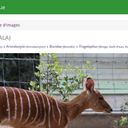
ue
 d'images
ALA)
Artiodactyla
Bovidae
Tragelaphus
s)
(Artiodactyles)
(Bovidés)
(Bongo, Guib d'eau, K