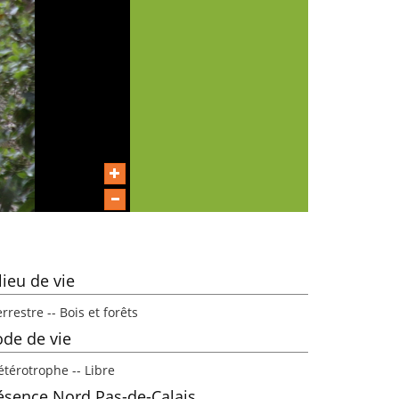
lieu de vie
rrestre -- Bois et forêts
de de vie
étérotrophe -- Libre
ésence Nord Pas-de-Calais