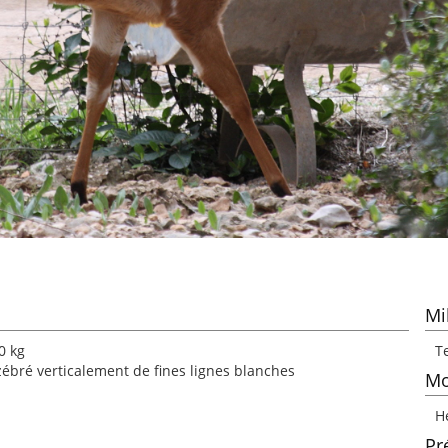
Mi
0 kg
Te
zébré verticalement de fines lignes blanches
Mo
H
Pr