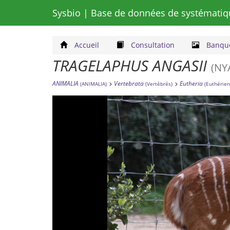
Sysbio
| Base de données de systématiq
Accueil
Consultation
Banque
TRAGELAPHUS ANGASII
(NY
ANIMALIA
Vertebrata
Eutheria
(ANIMALIA)
(Vertébrés)
(Euthérien