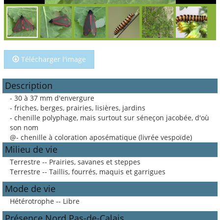
Télécharger l'image
Description
- 30 à 37 mm d'envergure
- friches, berges, prairies, lisières, jardins
- chenille polyphage, mais surtout sur séneçon jacobée, d'où
son nom
@- chenille à coloration aposématique (livrée vespoïde)
Milieu de vie
Terrestre -- Prairies, savanes et steppes
Terrestre -- Taillis, fourrés, maquis et garrigues
Mode de vie
Hétérotrophe -- Libre
Présence Nord Pas-de-Calais