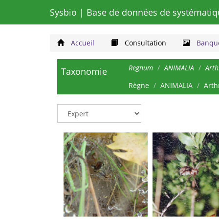
Sysbio
| Base de données de systématiq
Accueil
Consultation
Banque
Regnum
ANIMALIA
Art
Taxonomie
Règne
ANIMALIA
Arth