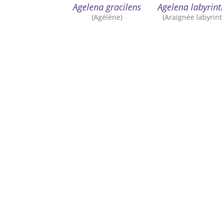
Agelena gracilens
Agelena labyrint
(Agélène)
(Araignée labyrin