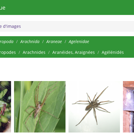
ue
 d'images
hropoda
Arachnida
Araneae
Agelenidae
ropodes
Arachnides
Aranéides, Araignées
Agélénidés