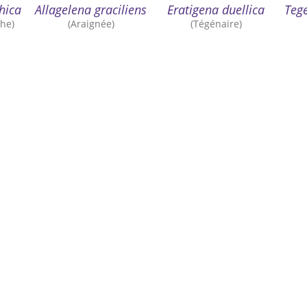
hica
Allagelena graciliens
Eratigena duellica
Teg
the)
(Araignée)
(Tégénaire)