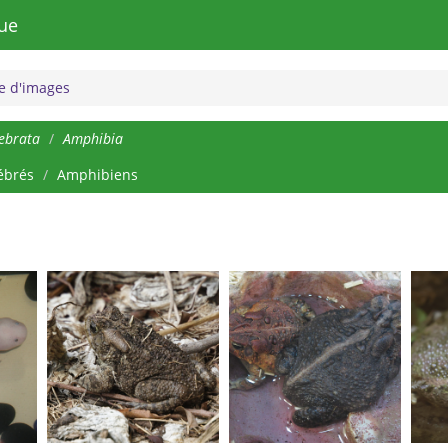
ue
 d'images
ebrata
Amphibia
ébrés
Amphibiens