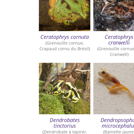
Ceratophrys cornuta
Ceratophrys
cranwelli
(Grenouille cornue,
Crapaud cornu du Brésil)
(Grenouille cornu
Cranwell)
Dendrobates
Dendropsoph
tinctorius
microcephalu
(Dendrobate à tapirer,
(Rainette jaune