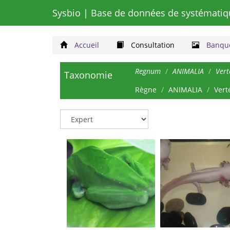
Sysbio
| Base de données de systématiq
Accueil
Consultation
Banque
Regnum
ANIMALIA
Vert
Taxonomie
Règne
ANIMALIA
Vert