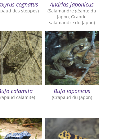
axyrus cognatus
Andrias japonicus
apaud des steppes)
(Salamandre géante du
Japon, Grande
salamandre du Japon)
Bufo calamita
Bufo japonicus
Crapaud calamite)
(Crapaud du Japon)