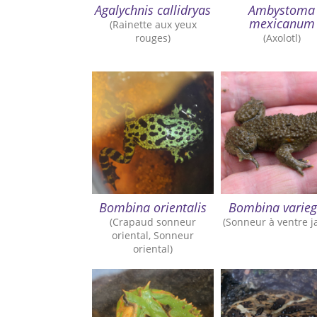
Agalychnis callidryas
Ambystoma
mexicanum
(Rainette aux yeux
rouges)
(Axolotl)
Bombina orientalis
Bombina varieg
(Crapaud sonneur
(Sonneur à ventre j
oriental, Sonneur
oriental)