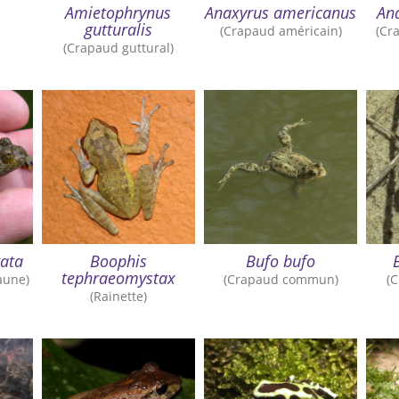
Amietophrynus
Anaxyrus americanus
An
gutturalis
(Crapaud américain)
(Cr
(Crapaud guttural)
ata
Boophis
Bufo bufo
tephraeomystax
aune)
(Crapaud commun)
(
(Rainette)