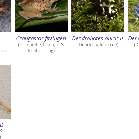
Craugastor fitzingeri
Dendrobates auratus
Den
(Grenouille, Fitzinger's
(Dendrobate dorée)
(D
e de
Robber Frog)
us
s
)