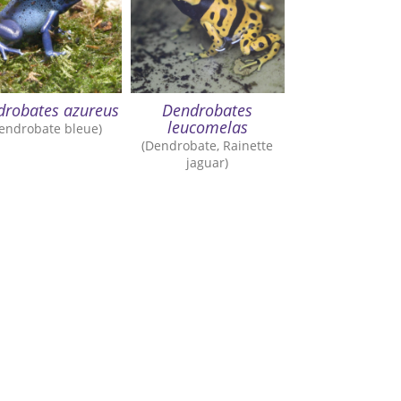
drobates azureus
Dendrobates
leucomelas
endrobate bleue)
(Dendrobate, Rainette
jaguar)