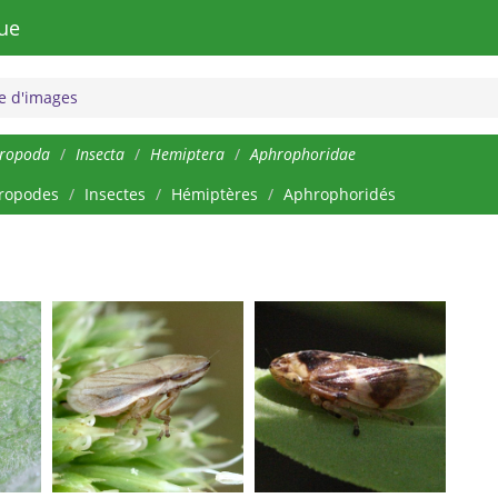
ue
 d'images
hropoda
Insecta
Hemiptera
Aphrophoridae
ropodes
Insectes
Hémiptères
Aphrophoridés