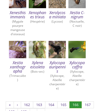
Xenesthis
Xenophan
Xerolycos
Xestia C-
immanis
es trixus
a miniata
nigrum
(Mygale
(Hespérie)
(Lycose)
(Noctuelle,
pourpre
C noir)
mangeuse
d'oiseaux)
Xestia
Xylena
Xylocopa
Xylocopa
xanthogr
exsoleta
auripenni
caffra
apha
s
(Bois-sec)
(Xylocope,
(Trimaculée
(Xylocope,
Abeille
)
Abeille
charpentièr
charpentièr
e)
e)
Page
Page
Page
Page
(Actuel)
Page
«
‹
162
163
164
165
166
167
162
163
164
165
167