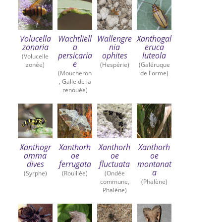
Volucella
Wachtliell
Wallengre
Xanthogal
zonaria
a
nia
eruca
persicaria
ophites
luteola
(Volucelle
e
zonée)
(Hespérie)
(Galéruque
(Moucheron
de l'orme)
, Galle de la
renouée)
Xanthogr
Xanthorh
Xanthorh
Xanthorh
amma
oe
oe
oe
dives
ferrugata
fluctuata
montanat
a
(Syrphe)
(Rouillée)
(Ondée
commune,
(Phalène)
Phalène)