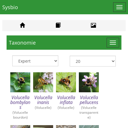
Sysbio
Affi
le
men
Taxonomie
Toggle
navigat
Volucella
Volucella
Volucella
Volucella
bombylan
inanis
inflata
pellucens
s
(Volucelle)
(Volucelle)
(Volucelle
(Volucelle
transparent
bourdon)
e)