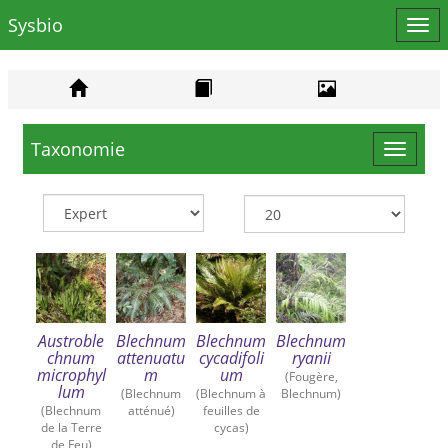
Sysbio
Affi
le
men
Taxonomie
Toggle
navigat
Austroble
Blechnum
Blechnum
Blechnum
chnum
attenuatu
cycadifoli
ryanii
microphyl
m
um
(Fougère,
lum
(Blechnum
(Blechnum à
Blechnum)
(Blechnum
atténué)
feuilles de
de la Terre
cycas)
de Feu)