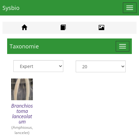
Sysbio
Affi
le
men
Taxonomie
Toggle
navigat
Branchios
toma
lanceolat
um
(Amphioxus,
lancelet)