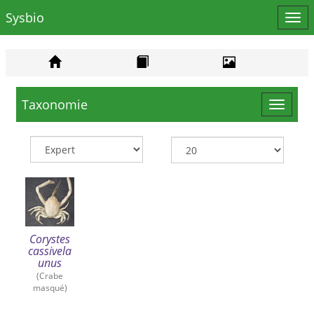
Sysbio
Affi
le
men
Taxonomie
Toggle
navigat
Corystes
cassivela
unus
(Crabe
masqué)