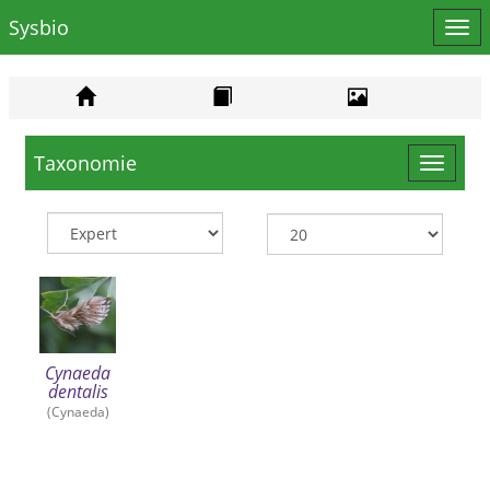
Sysbio
Affi
le
men
Taxonomie
Toggle
navigat
Cynaeda
dentalis
(Cynaeda)