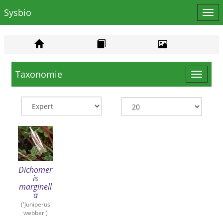
Sysbio
Affi
le
men
Taxonomie
Toggle
navigat
Dichomer
is
marginell
a
('Juniperus
webber')