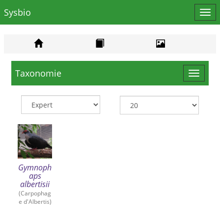
Sysbio
Affi
le
men
Taxonomie
Toggle
navigat
Gymnoph
aps
albertisii
(Carpophag
e d'Albertis)