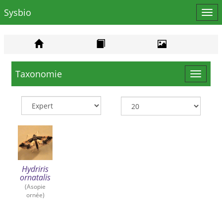
Sysbio
Affi
le
men
Taxonomie
Toggle
navigat
Hydriris
ornatalis
(Asopie
ornée)