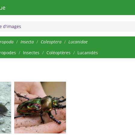
ue
 d'images
hropoda
Insecta
Coleoptera
Lucanidae
ropodes
Insectes
Coléoptères
Lucanidés