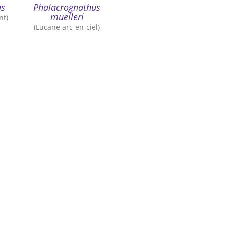
us
Phalacrognathus
muelleri
nt)
(Lucane arc-en-ciel)