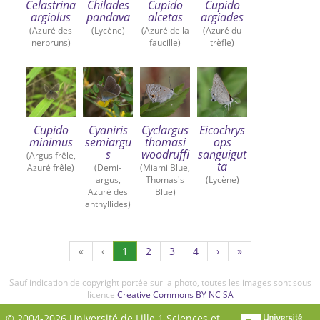
Celastrina
Chilades
Cupido
Cupido
argiolus
pandava
alcetas
argiades
(Azuré des
(Lycène)
(Azuré de la
(Azuré du
nerpruns)
faucille)
trèfle)
Cupido
Cyaniris
Cyclargus
Eicochrys
minimus
semiargu
thomasi
ops
s
woodruffi
sanguigut
(Argus frêle,
ta
Azuré frêle)
(Demi-
(Miami Blue,
argus,
Thomas's
(Lycène)
Azuré des
Blue)
anthyllides)
(Actuel)
Page
Page
Page
«
‹
1
2
3
4
›
»
2
3
4
Sauf indication de copyright portée sur la photo, toutes les images sont sous
licence
Creative Commons BY NC SA
© 2004-2026 Université de Lille 1 Sciences et