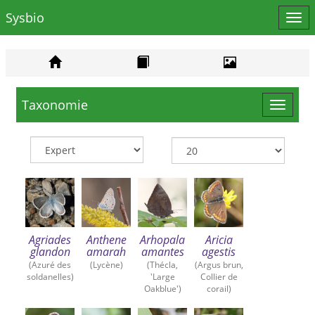
Sysbio
Affi
le
men
Taxonomie
Toggle
navigat
Agriades
Anthene
Arhopala
Aricia
glandon
amarah
amantes
agestis
(Azuré des
(Lycène)
(Thécla,
(Argus brun,
soldanelles)
'Large
Collier de
Oakblue')
corail)