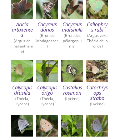
Aricia
Cacyreus
Cacyreus
Callophry
artaxerxe
darius
marshalli
s rubi
s
(Brun de
(Brun des
(Argus vert,
(Argus de
Madagascar
pélargoniu
Thécla de la
l'hélianthèm
)
ms)
ronce)
e)
Calycopis
Calycopis
Castalius
Catochrys
drusilla
origo
rosimon
ops
strabo
(Thécla,
(Thécla,
(Lycène)
Lycène)
Lycène)
(Lycène)