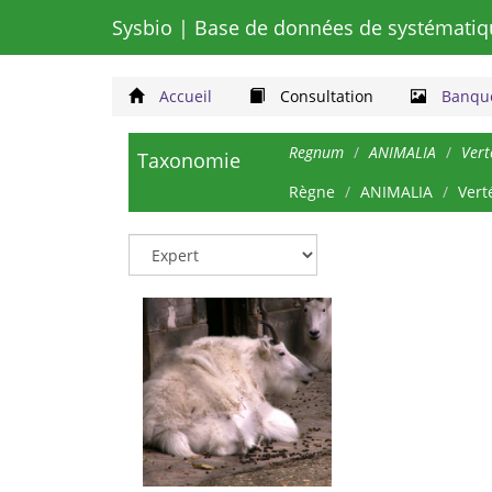
Sysbio
| Base de données de systématiq
Accueil
Consultation
Banque
Regnum
ANIMALIA
Vert
Taxonomie
Règne
ANIMALIA
Vert