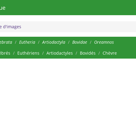
ue
 d'images
ebrata
Eutheria
Artiodactyla
Bovidae
Oreamnos
ébrés
Euthériens
Artiodactyles
Bovidés
Chèvre