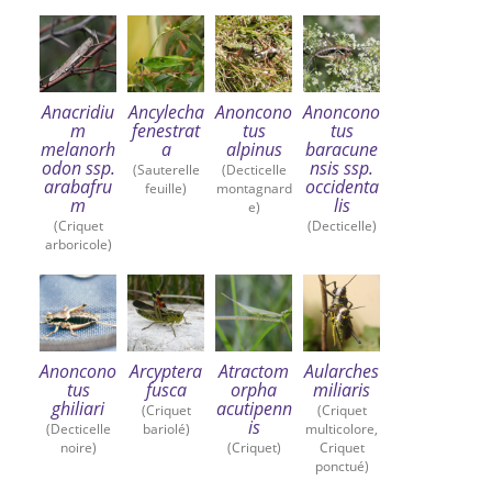
Anacridiu
Ancylecha
Anoncono
Anoncono
m
fenestrat
tus
tus
melanorh
a
alpinus
baracune
odon ssp.
nsis ssp.
(Sauterelle
(Decticelle
arabafru
occidenta
feuille)
montagnard
m
lis
e)
(Criquet
(Decticelle)
arboricole)
Anoncono
Arcyptera
Atractom
Aularches
tus
fusca
orpha
miliaris
ghiliari
acutipenn
(Criquet
(Criquet
is
(Decticelle
bariolé)
multicolore,
noire)
(Criquet)
Criquet
ponctué)