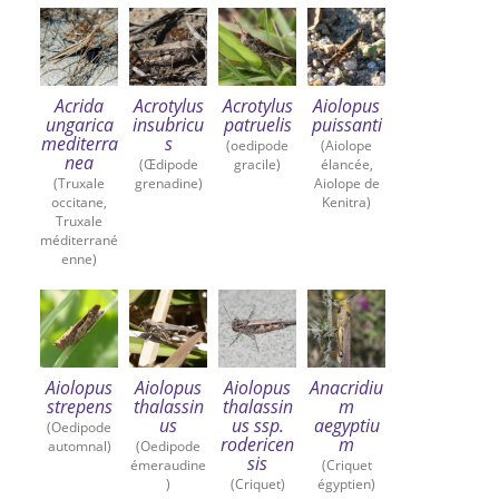
Acrida
Acrotylus
Acrotylus
Aiolopus
ungarica
insubricu
patruelis
puissanti
mediterra
s
(oedipode
(Aiolope
nea
(Œdipode
gracile)
élancée,
(Truxale
grenadine)
Aiolope de
occitane,
Kenitra)
Truxale
méditerrané
enne)
Aiolopus
Aiolopus
Aiolopus
Anacridiu
strepens
thalassin
thalassin
m
us
us ssp.
aegyptiu
(Oedipode
rodericen
m
automnal)
(Oedipode
sis
émeraudine
(Criquet
)
(Criquet)
égyptien)