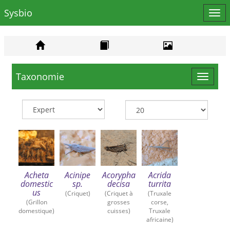
Sysbio
Affi
le
men
Taxonomie
Toggle
navigat
Acheta
Acinipe
Acorypha
Acrida
domestic
sp.
decisa
turrita
us
(Criquet)
(Criquet à
(Truxale
(Grillon
grosses
corse,
domestique)
cuisses)
Truxale
africaine)