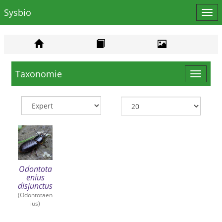
Sysbio
Affi
le
men
Taxonomie
Toggle
navigat
Odontota
enius
disjunctus
(Odontotaen
ius)