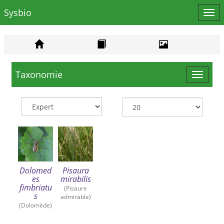
Sysbio
Affi
le
men
Taxonomie
Toggle
navigat
Dolomed
Pisaura
es
mirabilis
fimbriatu
(Pisaure
s
admirable)
(Dolomède)