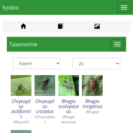
Sysbio
Affi
le
men
Taxonomie
Toggle
navigat
Chrysopil
Chrysopil
Rhagio
Rhagio
us
us
scolopace
tringarius
asiliformi
cristatus
us
(Rhagie)
s
(Chrysopilus
(Rhagie
(Mouche)
)
bécasse)