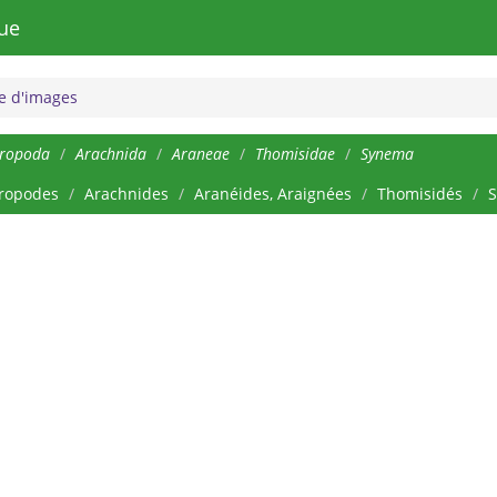
ue
 d'images
hropoda
Arachnida
Araneae
Thomisidae
Synema
ropodes
Arachnides
Aranéides, Araignées
Thomisidés