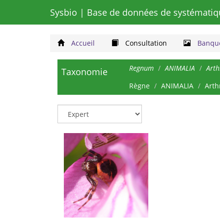
Sysbio
| Base de données de systématiq
Accueil
Consultation
Banque
Regnum
ANIMALIA
Art
Taxonomie
Règne
ANIMALIA
Arth