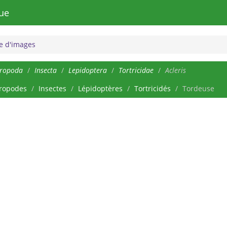
ue
 d'images
hropoda
Insecta
Lepidoptera
Tortricidae
Acleris
ropodes
Insectes
Lépidoptères
Tortricidés
Tordeuse