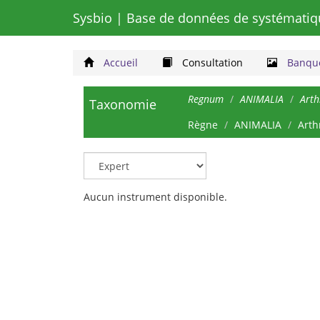
Sysbio
| Base de données de systématiq
Accueil
Consultation
Banque
Regnum
ANIMALIA
Art
Taxonomie
Règne
ANIMALIA
Arth
Aucun instrument disponible.