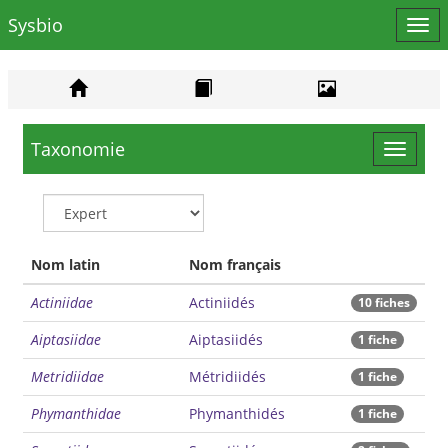
Sysbio
Affi
le
men
Taxonomie
Toggle
navigat
Nom latin
Nom français
Actiniidae
Actiniidés
10 fiches
Aiptasiidae
Aiptasiidés
1 fiche
Metridiidae
Métridiidés
1 fiche
Phymanthidae
Phymanthidés
1 fiche