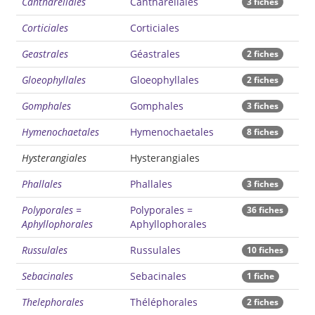
Cantharellales
Cantharellales
3 fiches
Corticiales
Corticiales
Geastrales
Géastrales
2 fiches
Gloeophyllales
Gloeophyllales
2 fiches
Gomphales
Gomphales
3 fiches
Hymenochaetales
Hymenochaetales
8 fiches
Hysterangiales
Hysterangiales
Phallales
Phallales
3 fiches
Polyporales =
Polyporales =
36 fiches
Aphyllophorales
Aphyllophorales
Russulales
Russulales
10 fiches
Sebacinales
Sebacinales
1 fiche
Thelephorales
Théléphorales
2 fiches