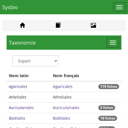
Sysbio
Affi
le
men
Taxonomie
Toggle
navigat
Nom latin
Nom français
Agaricales
Agaricales
119 fiches
Atheliales
Atheliales
Auriculariales
Auriculariales
5 fiches
Boletales
Bolétales
18 fiches