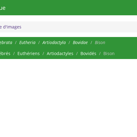
ue
 d'images
ebrata
Eutheria
Artiodactyla
Bovidae
Bison
ébrés
Euthériens
Artiodactyles
Bovidés
Bison