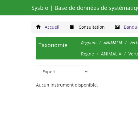
Sysbio
| Base de données de systématiq
Accueil
Consultation
Banque
Regnum
ANIMALIA
Vert
Taxonomie
Règne
ANIMALIA
Vert
Aucun instrument disponible.