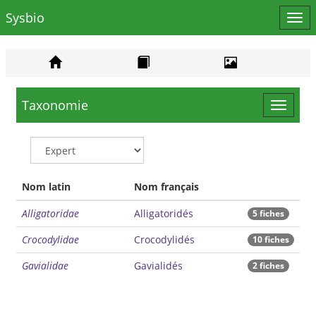
Sysbio
Affi
le
men
Taxonomie
Toggle
navigat
Nom latin
Nom français
Alligatoridae
Alligatoridés
5 fiches
Crocodylidae
Crocodylidés
10 fiches
Gavialidae
Gavialidés
2 fiches