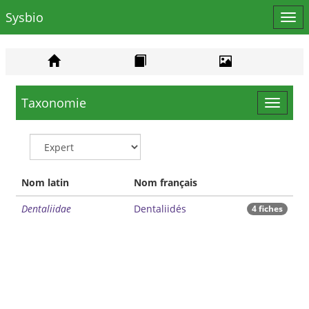
Sysbio
Affi
le
men
Taxonomie
Toggle
navigat
Nom latin
Nom français
Dentaliidae
Dentaliidés
4 fiches