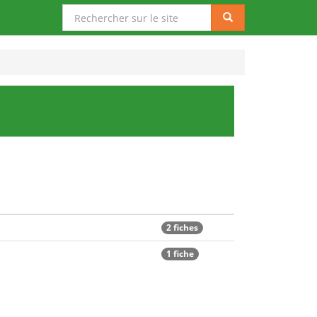
Rechercher
Rechercher
sur
le
site
2 fiches
1 fiche