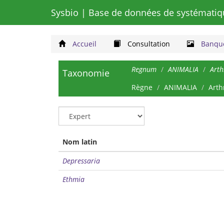
Sysbio
| Base de données de systématiq
Accueil
Consultation
Banque
Regnum
ANIMALIA
Art
Taxonomie
Règne
ANIMALIA
Arth
Nom latin
Depressaria
Ethmia