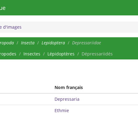
ue
 d'images
hropoda
Insecta
Lepidoptera
Depressariidae
ropodes
Insectes
Lépidoptères
Dépressariidés
Nom français
Depressaria
Ethmie