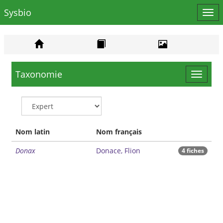
Sysbio
Affi
le
men
Taxonomie
Toggle
navigat
Nom latin
Nom français
Donax
Donace, Flion
4 fiches