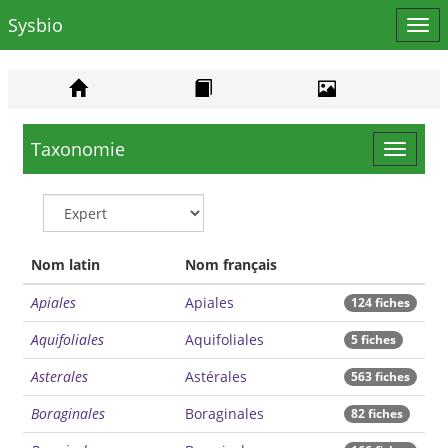
Sysbio
Affi
le
men
Taxonomie
Toggle
navigat
Nom latin
Nom français
Apiales
Apiales
124 fiches
Aquifoliales
Aquifoliales
5 fiches
Asterales
Astérales
563 fiches
Boraginales
Boraginales
82 fiches