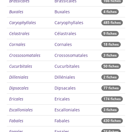
Brassicales
Brassicales
166 fiches
Buxales
Buxales
4 fiches
Caryophyllales
Caryophyllales
485 fiches
Celastrales
Célastrales
9 fiches
Cornales
Cornales
18 fiches
Crossosomatales
Crossosomatales
3 fiches
Cucurbitales
Cucurbitales
50 fiches
Dilleniales
Dilléniales
2 fiches
Dipsacales
Dipsacales
77 fiches
Ericales
Ericales
174 fiches
Escalloniales
Escalloniales
3 fiches
Fabales
Fabales
430 fiches
Fagales
Fagales
74 fiches