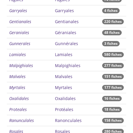
Garryales
Garryales
4 fiches
Gentianales
Gentianales
220 fiches
Geraniales
Géraniales
48 fiches
Gunnerales
Gunnérales
3 fiches
Lamiales
Lamiales
580 fiches
Malpighiales
Malpighiales
277 fiches
Malvales
Malvales
151 fiches
Myrtales
Myrtales
177 fiches
Oxalidales
Oxalidales
16 fiches
Proteales
Protéales
18 fiches
Ranunculales
Ranonculales
158 fiches
Rosales
Rosales
280 fiches