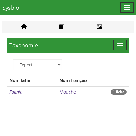
Sysbio
Affi
le
men
Taxonomie
Toggle
navigat
Nom latin
Nom français
Fannia
Mouche
1 fiche