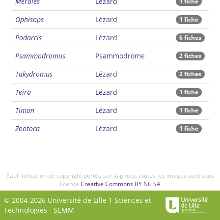
Meroles
Lézard
1 fiche
Ophisops
Lézard
1 fiche
Podarcis
Lézard
6 fiches
Psammodromus
Psammodrome
2 fiches
Takydromus
Lézard
2 fiches
Teira
Lézard
1 fiche
Timon
Lézard
1 fiche
Zootoca
Lézard
1 fiche
Sauf indication de copyright portée sur la photo, toutes les images sont sous
licence
Creative Commons BY NC SA
© 2004-2026 Université de Lille 1 Sciences et
Technologies -
SEMM