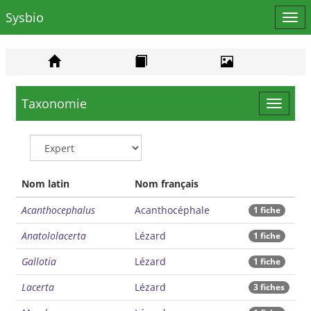
Sysbio
Affi
le
men
Taxonomie
Toggle
navigat
Nom latin
Nom français
Acanthocephalus
Acanthocéphale
1 fiche
Anatololacerta
Lézard
1 fiche
Gallotia
Lézard
1 fiche
Lacerta
Lézard
3 fiches