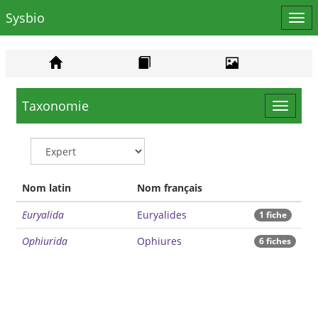
Sysbio
Affi
le
men
Taxonomie
Toggle
navigat
Nom latin
Nom français
Euryalida
Euryalides
1 fiche
Ophiurida
Ophiures
6 fiches