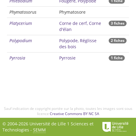
Phlebodium
Fougère, Polypode
1 fiche
Phymatosorus
Phymatosore
Platycerium
Corne de cerf, Corne
3 fiches
d'élan
Polypodium
Polypode, Réglisse
2 fiches
des bois
Pyrrosia
Pyrrosie
1 fiche
Sauf indication de copyright portée sur la photo, toutes les images sont sous
licence
Creative Commons BY NC SA
© 2004-2026 Université de Lille 1 Sciences et
Technologies -
SEMM