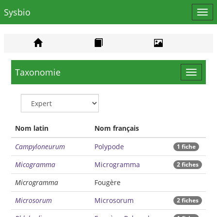
Sysbio
Affi
le
men
Taxonomie
Toggle
navigat
Nom latin
Nom français
Campyloneurum
Polypode
1 fiche
Micogramma
Microgramma
2 fiches
Microgramma
Fougère
Microsorum
Microsorum
2 fiches