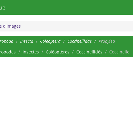
ue
 d'images
hropoda
Insecta
Coleoptera
Coccinellidae
Propylea
ropodes
Insectes
Coléoptères
Coccinellidés
Coccinelle