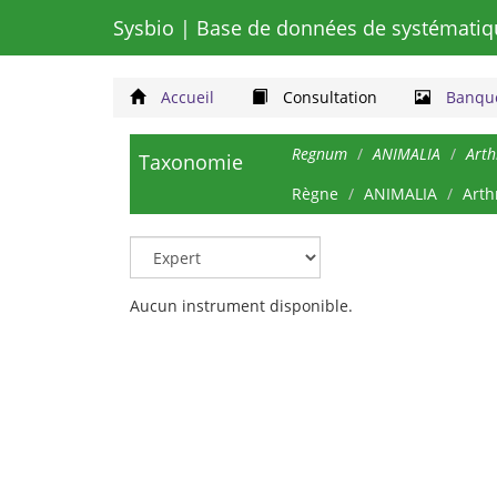
Sysbio
| Base de données de systématiq
Accueil
Consultation
Banque
Regnum
ANIMALIA
Art
Taxonomie
Règne
ANIMALIA
Arth
Aucun instrument disponible.