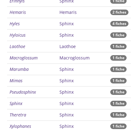
Erinnyis
Sphinx
1 fiche
Hemaris
Hemaris
2 fiches
Hyles
Sphinx
4 fiches
Hyloicus
Sphinx
1 fiche
Laothoe
Laothoe
1 fiche
Macroglossum
Macroglossum
1 fiche
Marumba
Sphinx
1 fiche
Mimas
Sphinx
1 fiche
Pseudosphinx
Sphinx
1 fiche
Sphinx
Sphinx
1 fiche
Theretra
Sphinx
1 fiche
Xylophanes
Sphinx
1 fiche