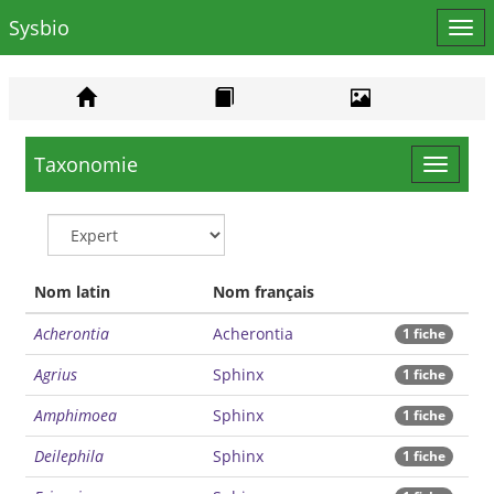
Sysbio
Affi
le
men
Taxonomie
Toggle
navigat
Nom latin
Nom français
Acherontia
Acherontia
1 fiche
Agrius
Sphinx
1 fiche
Amphimoea
Sphinx
1 fiche
Deilephila
Sphinx
1 fiche