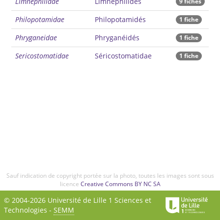
Limnephilidae
Limnéphilidés
9 fiches
Philopotamidae
Philopotamidés
1 fiche
Phryganeidae
Phryganéidés
1 fiche
Sericostomatidae
Séricostomatidae
1 fiche
Sauf indication de copyright portée sur la photo, toutes les images sont sous
licence
Creative Commons BY NC SA
© 2004-2026 Université de Lille 1 Sciences et
Technologies -
SEMM