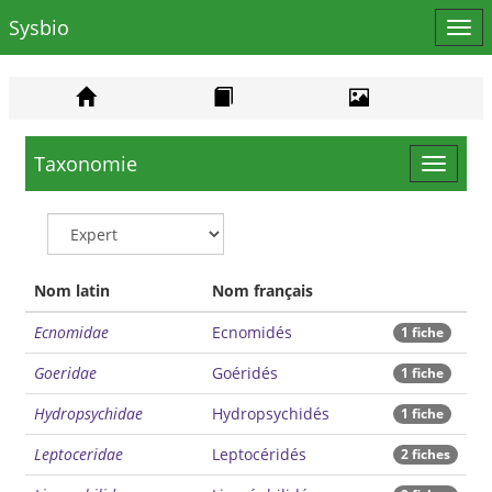
Sysbio
Affi
le
men
Taxonomie
Toggle
navigat
Nom latin
Nom français
Ecnomidae
Ecnomidés
1 fiche
Goeridae
Goéridés
1 fiche
Hydropsychidae
Hydropsychidés
1 fiche
Leptoceridae
Leptocéridés
2 fiches