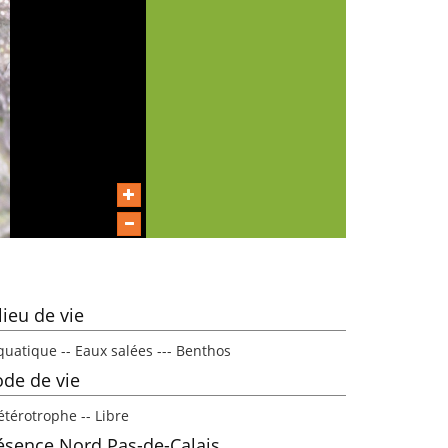
lieu de vie
quatique -- Eaux salées --- Benthos
de de vie
étérotrophe -- Libre
ésence Nord Pas-de-Calais