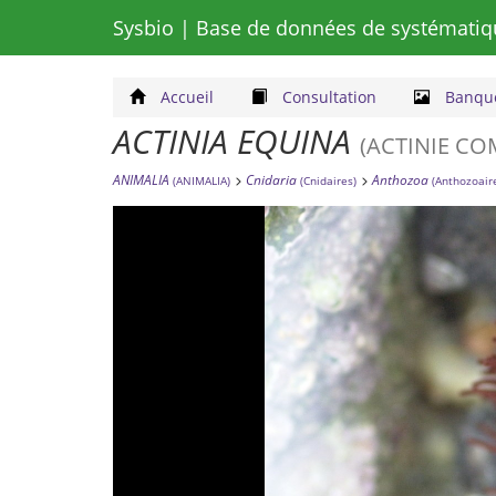
Sysbio
| Base de données de systématiq
Accueil
Consultation
Banque
ACTINIA EQUINA
(ACTINIE C
ANIMALIA
Cnidaria
Anthozoa
(ANIMALIA)
(Cnidaires)
(Anthozoair