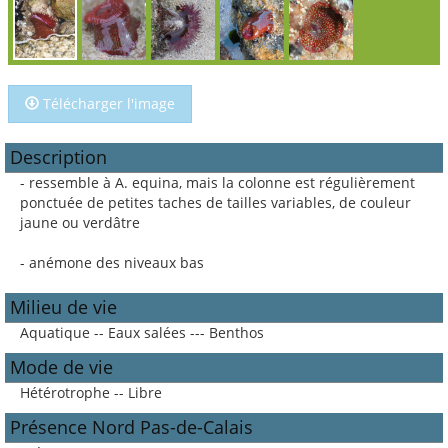
Télécharger l'image
Description
- ressemble à A. equina, mais la colonne est régulièrement
ponctuée de petites taches de tailles variables, de couleur
jaune ou verdâtre
- anémone des niveaux bas
Milieu de vie
Aquatique -- Eaux salées --- Benthos
Mode de vie
Hétérotrophe -- Libre
Présence Nord Pas-de-Calais