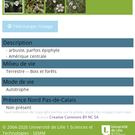
Télécharger l'image
Description
- arbuste, parfois épiphyte
- Amérique centrale
Milieu de vie
Terrestre -- Bois et forêts
Mode de vie
Autotrophe
Présence Nord Pas-de-Calais
Non présent
Sauf indication de copyright portée sur la photo, toutes les images sont sous
licence
Creative Commons BY NC SA
© 2004-2026 Université de Lille 1 Sciences et
Technologies -
SEMM