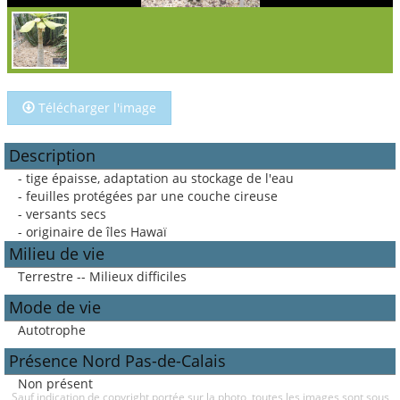
Télécharger l'image
Description
- tige épaisse, adaptation au stockage de l'eau
- feuilles protégées par une couche cireuse
- versants secs
- originaire de îles Hawaï
Milieu de vie
Terrestre -- Milieux difficiles
Mode de vie
Autotrophe
Présence Nord Pas-de-Calais
Non présent
Sauf indication de copyright portée sur la photo, toutes les images sont sous