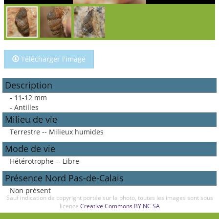
Télécharger l'image
Description
- 11-12 mm
- Antilles
Milieu de vie
Terrestre -- Milieux humides
Mode de vie
Hétérotrophe -- Libre
Présence Nord Pas-de-Calais
Non présent
Sauf indication de copyright portée sur la photo, toutes les images sont sous
licence
Creative Commons BY NC SA