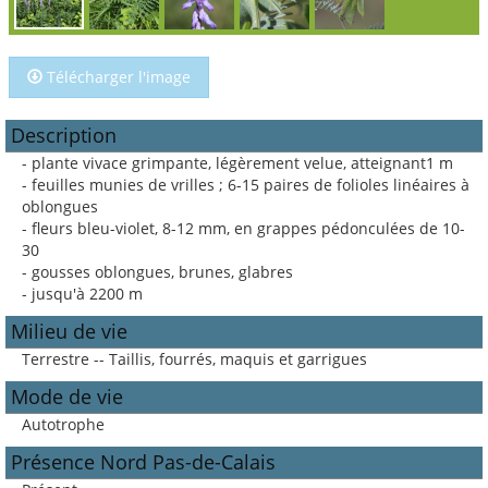
Télécharger l'image
Description
- plante vivace grimpante, légèrement velue, atteignant1 m
- feuilles munies de vrilles ; 6-15 paires de folioles linéaires à
oblongues
- fleurs bleu-violet, 8-12 mm, en grappes pédonculées de 10-
30
- gousses oblongues, brunes, glabres
- jusqu'à 2200 m
Milieu de vie
Terrestre -- Taillis, fourrés, maquis et garrigues
Mode de vie
Autotrophe
Présence Nord Pas-de-Calais