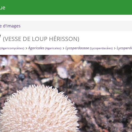
ue
 d'images
M
(VESSE DE LOUP HÉRISSON)
Agaricales
Lycoperdaceae
Lycoperd
(Agaricomycètes)
(Agaricales)
(Lycoperdacées)