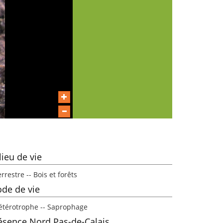
lieu de vie
rrestre -- Bois et forêts
de de vie
étérotrophe -- Saprophage
ésence Nord Pas-de-Calais