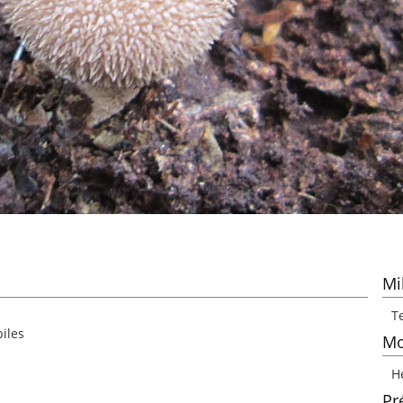
Mi
Te
biles
Mo
H
Pr