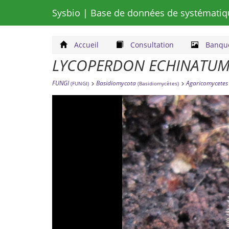
Sysbio
| Base de données de systématiq
Accueil
Consultation
Banque
LYCOPERDON ECHINATU
FUNGI
Basidiomycota
Agaricomycetes
(FUNGI)
(Basidiomycètes)