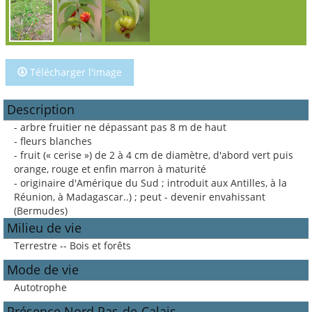
Télécharger l'image
Description
- arbre fruitier ne dépassant pas 8 m de haut
- fleurs blanches
- fruit (« cerise ») de 2 à 4 cm de diamètre, d'abord vert puis
orange, rouge et enfin marron à maturité
- originaire d'Amérique du Sud ; introduit aux Antilles, à la
Réunion, à Madagascar..) ; peut - devenir envahissant
(Bermudes)
Milieu de vie
Terrestre -- Bois et forêts
Mode de vie
Autotrophe
Présence Nord Pas-de-Calais