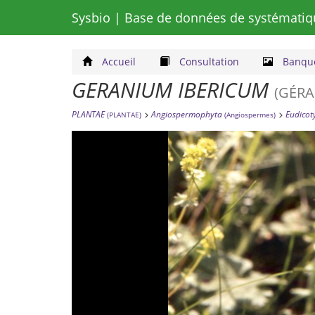
Sysbio
| Base de données de systématiq
Accueil
Consultation
Banque
GERANIUM IBERICUM
(GÉRA
PLANTAE
Angiospermophyta
Eudicot
(PLANTAE)
(Angiospermes)