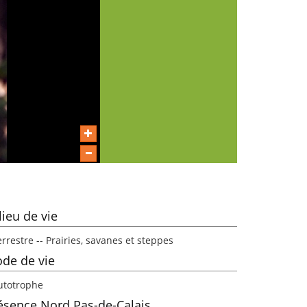
lieu de vie
rrestre -- Prairies, savanes et steppes
de de vie
utotrophe
ésence Nord Pas-de-Calais