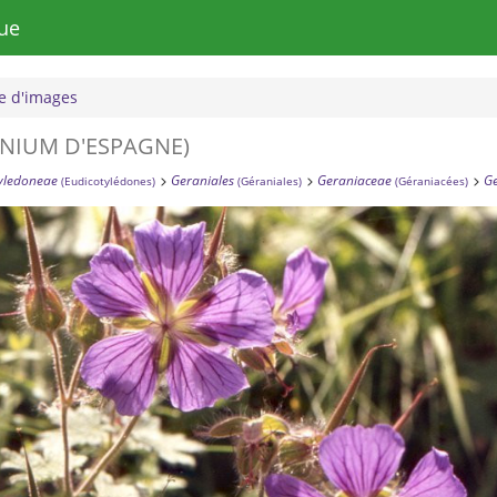
ue
 d'images
NIUM D'ESPAGNE)
yledoneae
Geraniales
Geraniaceae
G
(Eudicotylédones)
(Géraniales)
(Géraniacées)