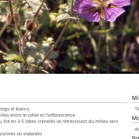
Mi
longs et blancs
Te
lles entre le collet et l'inflorescence
Mo
au 3/4 en 3-5 lobes crénelés se rétrecissant du milieu vers
A
rpurines ou violacées
Pr