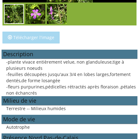
Télécharger l'image
Description
-plante vivace entièrement velue, non glanduleuse,tige à
plusieurs noeuds
-feuilles découpées jusqu'aux 3/4 en lobes larges,fortement
dentés,de forme losangée
-fleurs purpurines,pédicelles rétractés après floraison ,pétales
non échancrés
Milieu de vie
Terrestre -- Milieux humides
Mode de vie
Autotrophe
Présence Nord Pas-de-Calais