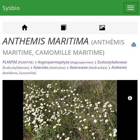
Sysbio
Affi
le
men
ANTHEMIS MARITIMA
(ANTHÉMIS
MARITIME, CAMOMILLE MARITIME)
PLANTAE
Angiospermophyta
Eudicotyledoneae
(PLANTAE)
(Angiospermes)
Asterales
Asteraceae
Anthemis
(Eudicotylédones)
(Astérales)
(Astéracées)
(Anthémis, Camomille)